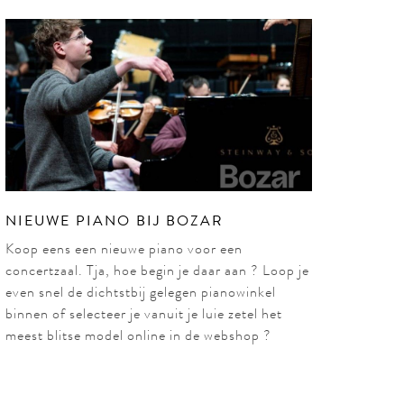
NIEUWE PIANO BIJ BOZAR
Koop eens een nieuwe piano voor een
concertzaal. Tja, hoe begin je daar aan ? Loop je
even snel de dichtstbij gelegen pianowinkel
binnen of selecteer je vanuit je luie zetel het
meest blitse model online in de webshop ?