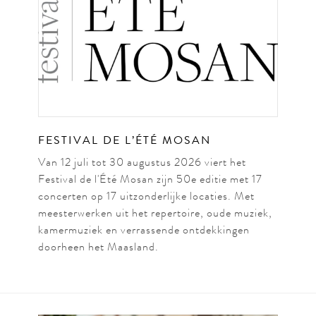
HEYM
(CONT
YASIN
(PIAN
FESTIVAL DE L’ÉTÉ MOSAN
Van 12 juli tot 30 augustus 2026 viert het
Tijdens de zomermaande
Festival de l'Été Mosan zijn 50e editie met 17
aankomend talent. Dez
concerten op 17 uitzonderlijke locaties. Met
meesterwerken uit het repertoire, oude muziek,
werk van o.a. Brahms, B
kamermuziek en verrassende ontdekkingen
doorheen het Maasland.
Lees meer...