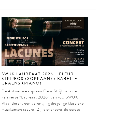
SWUK LAUREAAT 2026 – FLEUR
STRIJBOS (SOPRAAN) / BABETTE
CRAENS (PIANO)
De Antwerpse sopraan Fleur Strijbos is de
kersverse “Laureaat 2026” van vzw SWUK
Vlaanderen, een vereniging die jonge klassieke
muzikanten steunt. Zij is eveneens de eerste