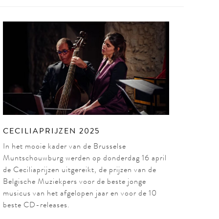
CECILIAPRIJZEN 2025
In het mooie kader van de Brusselse
Muntschouwburg werden op donderdag 16 april
de Ceciliaprijzen uitgereikt, de prijzen van de
Belgische Muziekpers voor de beste jonge
musicus van het afgelopen jaar en voor de 10
beste CD-releases.