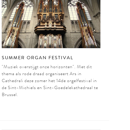
ANS
RABAS) EN
 WACHTERS
O)
SUMMER ORGAN FESTIVAL
"Muziek overstijgt onze horizonten". Met dit
n ontdek je in Amuz een nieuwe generatie
thema als rode draad organiseert Ars in
e week een podium vol met 5 jonge muzikanten en
Cathedrali deze zomer het 14de orgelfestival in
de Sint-Michiels en Sint-Goedelekathedraal te
izet, Bernstein en Weill.
Brussel.